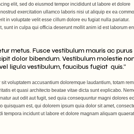
cing elit, sed do eiusmod tempor incididunt ut labore et dolore
ostrud exercitation ullamco laboris nisi ut aliquip ex ea comm
t in voluptate velit esse cillum dolore eu fugiat nulla pariatur.
, sunt in culpa qui officia deserunt mollit anim id est laborum e
etur metus. Fusce vestibulum mauris ac purus
ipit dolor bibendum. Vestibulum molestie no
vel ligula vestibulum, faucibus fugiat quis.”
or sit voluptatem accusantium doloremque laudantium, totam rem
itatis et quasi architecto beatae vitae dicta sunt explicabo. Ne
natur aut odit aut fugit, sed quia consequuntur magni dolores e
o quisquam est, qui dolorem ipsum quia dolor sit amet, consecte
di tempora incidunt ut labore et dolore magnam aliquam quaera