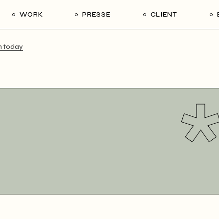
WORK
PRESSE
CLIENT
h today
Commission
Project
Video