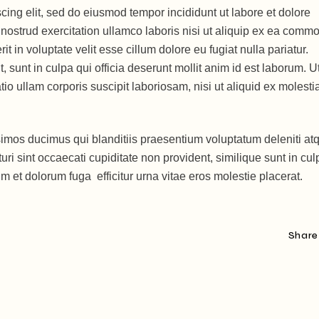
cing elit, sed do eiusmod tempor incididunt ut labore et dolore
ostrud exercitation ullamco laboris nisi ut aliquip ex ea comm
t in voluptate velit esse cillum dolore eu fugiat nulla pariatur.
 sunt in culpa qui officia deserunt mollit anim id est laborum. U
o ullam corporis suscipit laboriosam, nisi ut aliquid ex molesti
simos ducimus qui blanditiis praesentium voluptatum deleniti at
ri sint occaecati cupiditate non provident, similique sunt in cul
rum et dolorum fuga efficitur urna vitae eros molestie placerat.
Share