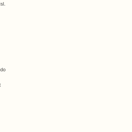
sl.
odo
t