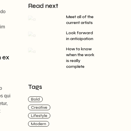
Read next
odo
Meet all of the
current artists
nim
Look forward
in anticipation
How to know
when the work
n ex
is really
complete
Tags
mo
os qui
Bold
tur,
Creative
t
Lifestyle
Modern